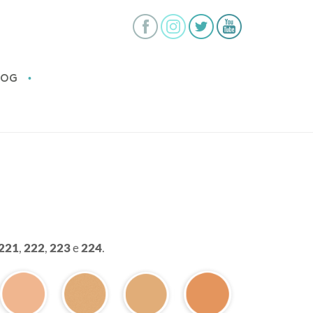
•
LOG
221
,
222
,
223
e
224
.