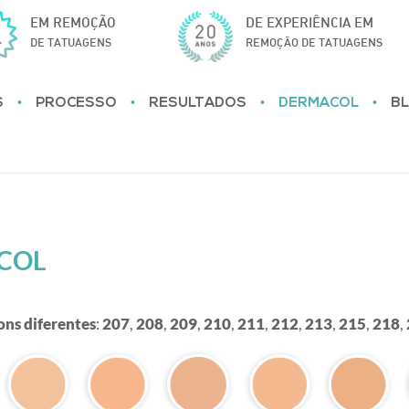
EM REMOÇÃO
DE EXPERIÊNCIA EM
DE TATUAGENS
REMOÇÃO DE TATUAGENS
•
•
•
•
S
PROCESSO
RESULTADOS
DERMACOL
B
ACOL
ons diferentes
:
207
,
208
,
209
,
210
,
211
,
212
,
213
,
215
,
218
,