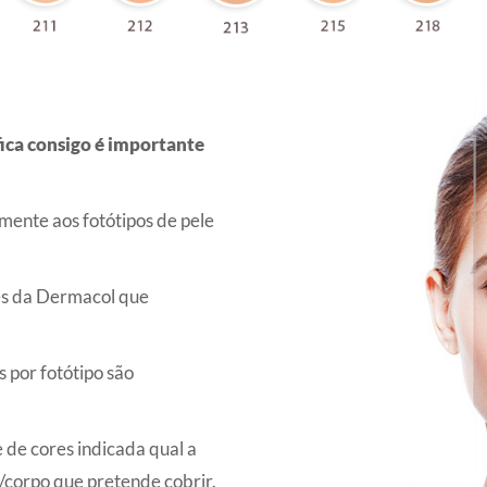
fica consigo é importante
ente aos fotótipos de pele
res da Dermacol que
 por fotótipo são
de cores indicada qual a
/corpo que pretende cobrir.