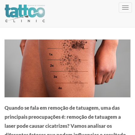
Togg
navig
Quando se fala em remoção de tatuagem, uma das
principais preocupações é: remoção de tatuagem a
laser pode causar cicatrizes? Vamos analisar os
diferentes fatores que podem influenciar o resultado